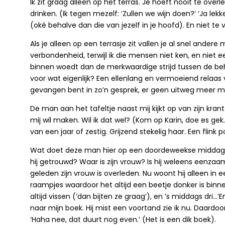
Ik zit graag alleen op het terras. Je hoeft nooit te ove
drinken. (Ik tegen mezelf: ‘Zullen we wijn doen?’ ‘Ja le
(oké behalve dan die van jezelf in je hoofd). En niet te v
Als je alleen op een terrasje zit vallen je al snel ander
verbondenheid, terwijl ik die mensen niet ken, en niet
binnen woedt dan de merkwaardige strijd tussen de beh
voor wat eigenlijk? Een ellenlang en vermoeiend relaas
gevangen bent in zo’n gesprek, er geen uitweg meer mo
De man aan het tafeltje naast mij kijkt op van zijn kran
mij wil maken. Wil ik dat wel? (Kom op Karin, doe es g
van een jaar of zestig. Grijzend stekelig haar. Een flink p
Wat doet deze man hier op een doordeweekse middag op 
hij getrouwd? Waar is zijn vrouw? Is hij weleens eenzaam
geleden zijn vrouw is overleden. Nu woont hij alleen in 
raampjes waardoor het altijd een beetje donker is binnen
altijd vissen (‘dan bijten ze graag’), en ’s middags dri…‘E
naar mijn boek. Hij mist een voortand zie ik nu. Daardoor 
‘Haha nee, dat duurt nog even.’ (Het is een dik boek).