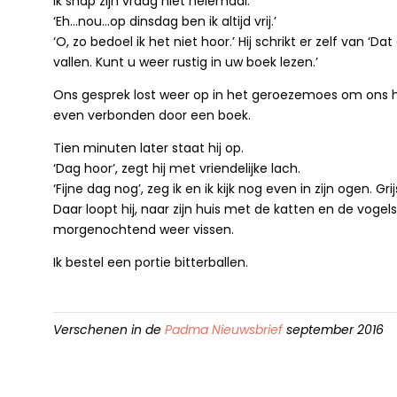
Ik snap zijn vraag niet helemaal.
‘Eh…nou…op dinsdag ben ik altijd vrij.’
‘O, zo bedoel ik het niet hoor.’ Hij schrikt er zelf van ‘D
vallen. Kunt u weer rustig in uw boek lezen.’
Ons gesprek lost weer op in het geroezemoes om ons h
even verbonden door een boek.
Tien minuten later staat hij op.
‘Dag hoor’, zegt hij met vriendelijke lach.
‘Fijne dag nog’, zeg ik en ik kijk nog even in zijn ogen. Grij
Daar loopt hij, naar zijn huis met de katten en de vogel
morgenochtend weer vissen.
Ik bestel een portie bitterballen.
Verschenen in de
Padma Nieuwsbrief
september 2016