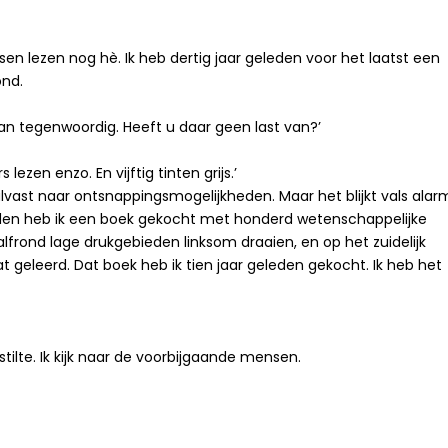
sen lezen nog hè. Ik heb dertig jaar geleden voor het laatst een
ond.
 van tegenwoordig. Heeft u daar geen last van?’
ezen enzo. En vijftig tinten grijs.’
alvast naar ontsnappingsmogelijkheden. Maar het blijkt vals alar
 geleden heb ik een boek gekocht met honderd wetenschappelijke
halfrond lage drukgebieden linksom draaien, en op het zuidelijk
at geleerd. Dat boek heb ik tien jaar geleden gekocht. Ik heb het
stilte. Ik kijk naar de voorbijgaande mensen.