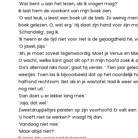
‘Wat bent u aan het lezen, als ik vragen mag?’
Ik laat hem de voorkant van mijn boek zien.
‘O wat leuk, u leest een boek uit de bieb. Zo weinig men
boek gelezen. O, wat erg.’ Hij slaat zijn hand voor zijn m
‘Schandalig’, zeg ik.
‘Ik neem er de tijd niet voor. Het is de gejaagdheid hè,
‘O jawel, jaja.’
‘Ah, je moet zoveel tegenwoordig. Moet je Venus en Mars l
O wacht, welke kant gaat dit op? In mijn hoofd zoek ik 
‘Da’s allemaal niks hoor’, gaat hij verder. ‘ Tien jaar
weetjes. Toen las ik bijvoorbeeld dat op het noordelijk 
halfrond rechtsom. Net als in je wastafel. Had ik weer w
nog niet uit.’
‘Dan doet u er lekker lang mee.’
‘Jaja, dat wel.’
Zweetdruppeltjes parelen op zijn voorhoofd. Er valt een 
‘U hoeft niet te werken?’ vraagt hij dan.
‘Vandaag niet nee.’
‘Maar altijd niet?’