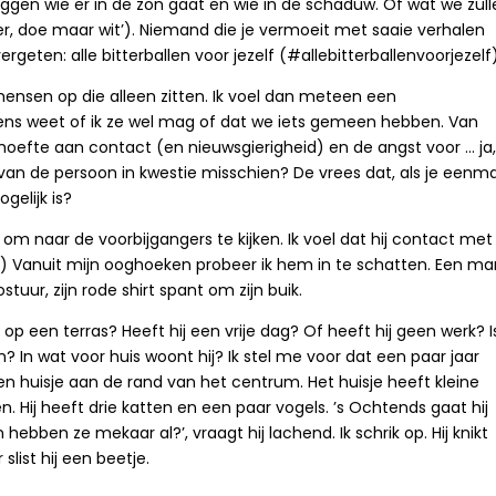
rleggen wie er in de zon gaat en wie in de schaduw. Of wat we zul
kker, doe maar wit’). Niemand die je vermoeit met saaie verhalen
ergeten: alle bitterballen voor jezelf (#allebitterballenvoorjezelf)
e mensen op die alleen zitten. Ik voel dan meteen een
 eens weet of ik ze wel mag of dat we iets gemeen hebben. Van
oefte aan contact (en nieuwsgierigheid) en de angst voor … ja,
 van de persoon in kwestie misschien? De vrees dat, als je eenm
gelijk is?
t om naar de voorbijgangers te kijken. Ik voel dat hij contact met
ek.) Vanuit mijn ooghoeken probeer ik hem in te schatten. Een ma
ostuur, zijn rode shirt spant om zijn buik.
een terras? Heeft hij een vrije dag? Of heeft hij geen werk? I
? In wat voor huis woont hij? Ik stel me voor dat een paar jaar
een huisje aan de rand van het centrum. Het huisje heeft kleine
. Hij heeft drie katten en een paar vogels. ’s Ochtends gaat hij
n hebben ze mekaar al?’, vraagt hij lachend. Ik schrik op. Hij knikt
slist hij een beetje.