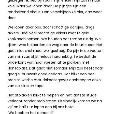
gekregen. Ik heb pijn aan mijn enkel, mijn zus in haar
knie. Maar we lopen door. De pijntjes zijn een
rondreizend circus. Dan verschijnen ze hier, dan weer
daar.
We lopen door bos, door schattige dorpjes, langs
akkers. Héél véél prachtige akkers met felgele
koolzaadbloemen. We houden het tempo rustig. We
lijken twee bejaarden op weg naar de buurtsuper. Het
gaat niet snel maar wel gestaag. De pijn in de voeten
van mijn zus blijkt helaas hardnekkig. Ze besluit de
onderkant van haar voeten af te plakken met
Hansaplast. Dat gaat niet zomaar. Mijn zus heeft haar
google-huiswerk goed gedaan. Het blijkt een heel
precies werkje met dakpansgewijs aanbrengen enzo
van de stroken tape.
Het afplakken blijkt te helpen en het laatste stukje
verloopt zonder problemen. Uiteindelijk komen we na
vijf en half uur lopen aan bij ons hotel.
‘We hebben het gehaald!’