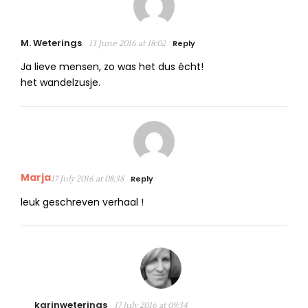
M. Weterings
Reply
13 June 2016 at 18:02
Ja lieve mensen, zo was het dus écht!
het wandelzusje.
Marja
Reply
17 July 2016 at 08:38
leuk geschreven verhaal !
karinweterings
17 July 2016 at 09:34