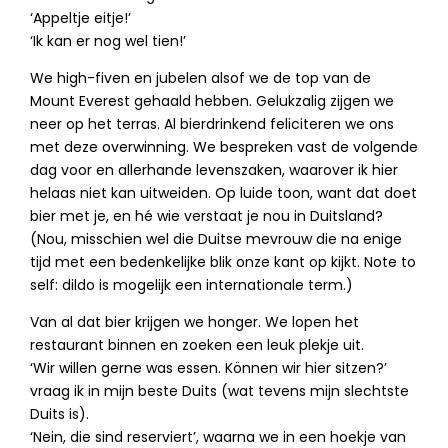
‘Appeltje eitje!’
‘Ik kan er nog wel tien!’
We high-fiven en jubelen alsof we de top van de
Mount Everest gehaald hebben. Gelukzalig zijgen we
neer op het terras. Al bierdrinkend feliciteren we ons
met deze overwinning. We bespreken vast de volgende
dag voor en allerhande levenszaken, waarover ik hier
helaas niet kan uitweiden. Op luide toon, want dat doet
bier met je, en hé wie verstaat je nou in Duitsland?
(Nou, misschien wel die Duitse mevrouw die na enige
tijd met een bedenkelijke blik onze kant op kijkt. Note to
self: dildo is mogelijk een internationale term.)
Van al dat bier krijgen we honger. We lopen het
restaurant binnen en zoeken een leuk plekje uit.
‘Wir willen gerne was essen. Können wir hier sitzen?’
vraag ik in mijn beste Duits (wat tevens mijn slechtste
Duits is).
‘Nein, die sind reserviert’, waarna we in een hoekje van