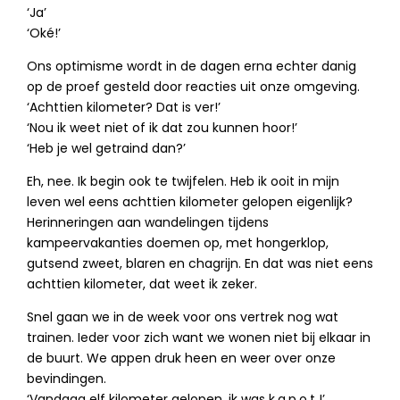
‘Ja’
‘Oké!’
Ons optimisme wordt in de dagen erna echter danig
op de proef gesteld door reacties uit onze omgeving.
‘Achttien kilometer? Dat is ver!’
‘Nou ik weet niet of ik dat zou kunnen hoor!’
‘Heb je wel getraind dan?’
Eh, nee. Ik begin ook te twijfelen. Heb ik ooit in mijn
leven wel eens achttien kilometer gelopen eigenlijk?
Herinneringen aan wandelingen tijdens
kampeervakanties doemen op, met hongerklop,
gutsend zweet, blaren en chagrijn. En dat was niet eens
achttien kilometer, dat weet ik zeker.
Snel gaan we in de week voor ons vertrek nog wat
trainen. Ieder voor zich want we wonen niet bij elkaar in
de buurt. We appen druk heen en weer over onze
bevindingen.
‘Vandaag elf kilometer gelopen, ik was k.a.p.o.t !’